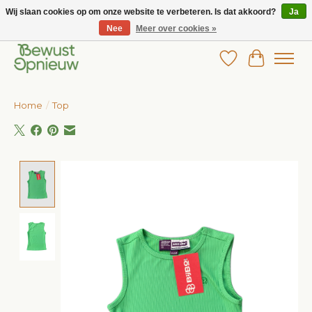
Wij slaan cookies op om onze website te verbeteren. Is dat akkoord?
Ja
Nee
Meer over cookies »
Wij bieden het grootste aanbod in betaalbare kinderkleding!
Verlanglijst
Winkelw
Home
/
Top
Product image slideshow Items