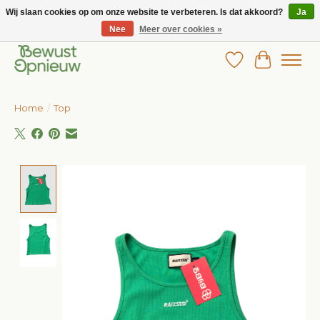
Wij slaan cookies op om onze website te verbeteren. Is dat akkoord?
Ja
Nee
Meer over cookies »
Wij bieden het grootste aanbod in betaalbare kinderkleding!
Verlanglijst
Winkelw
Home
/
Top
Product image slideshow Items