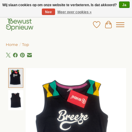
Wij slaan cookies op om onze website te verbeteren. Is dat akkoord?
Ja
Nee
Meer over cookies »
Wij bieden het grootste aanbod in betaalbare kinderkleding!
Verlanglijst
Winkelw
Home
/
Top
Product image slideshow Items