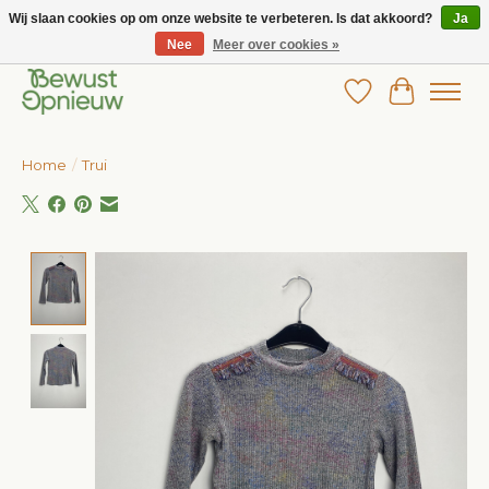
Wij slaan cookies op om onze website te verbeteren. Is dat akkoord?
Ja
Nee
Meer over cookies »
Wij bieden het grootste aanbod in betaalbare kinderkleding!
Verlanglijst
Winkelw
Home
/
Trui
Product image slideshow Items