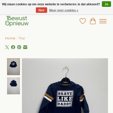
Wij slaan cookies op om onze website te verbeteren. Is dat akkoord?
Ja
Nee
Meer over cookies »
Wij bieden het grootste aanbod in betaalbare kinderkleding!
Verlanglijst
Winkelw
Home
/
Trui
Product image slideshow Items