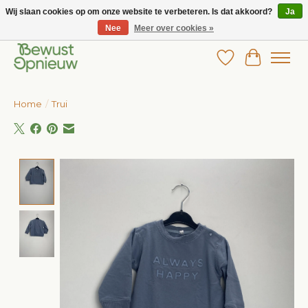
Wij slaan cookies op om onze website te verbeteren. Is dat akkoord?
Ja
Nee
Meer over cookies »
Wij bieden het grootste aanbod in betaalbare kinderkleding!
Verlanglijst
Winkelw
Home
/
Trui
Product image slideshow Items