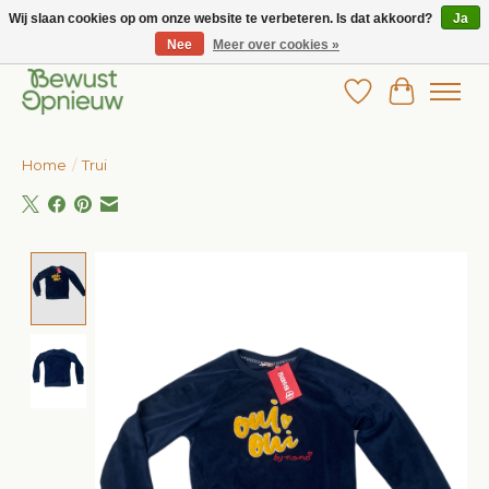
Wij slaan cookies op om onze website te verbeteren. Is dat akkoord?
Ja
Nee
Meer over cookies »
Wij bieden het grootste aanbod in betaalbare kinderkleding!
Verlanglijst
Winkelw
Home
/
Trui
Product image slideshow Items