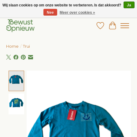
Wij slaan cookies op om onze website te verbeteren. Is dat akkoord?
Ja
Nee
Meer over cookies »
Wij bieden het grootste aanbod in betaalbare kinderkleding!
Verlanglijst
Winkelw
Home
/
Trui
Product image slideshow Items