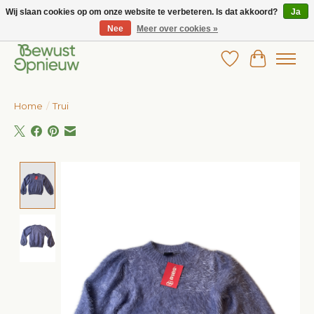
Wij slaan cookies op om onze website te verbeteren. Is dat akkoord?
Ja
Nee
Meer over cookies »
Wij bieden het grootste aanbod in betaalbare kinderkleding!
Verlanglijst
Winkelw
Home
/
Trui
Product image slideshow Items