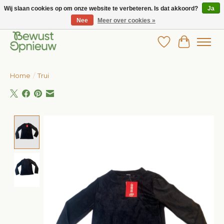
Wij slaan cookies op om onze website te verbeteren. Is dat akkoord?
Ja
Nee
Meer over cookies »
Wij bieden het grootste aanbod in betaalbare kinderkleding!
Verlanglijst
Winkelw
Home
/
Trui
Product image slideshow Items