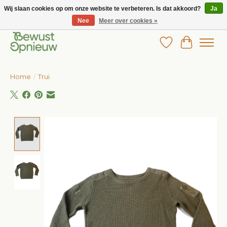
Wij slaan cookies op om onze website te verbeteren. Is dat akkoord?
Ja
Nee
Meer over cookies »
Wij bieden het grootste aanbod in betaalbare kinderkleding!
Verlanglijst
Winkelw
Home
/
Trui
Product image slideshow Items