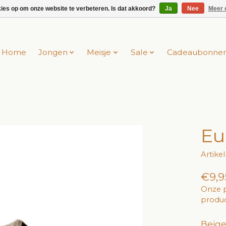
kies op om onze website te verbeteren. Is dat akkoord?
Ja
Nee
Meer 
Home
Jongen
Meisje
Sale
Cadeaubonne
Eu
Artik
€9,9
Onze p
produc
Beige