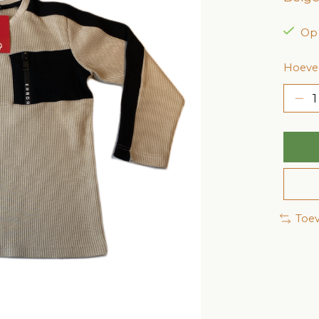
Op
Hoevee
Toev