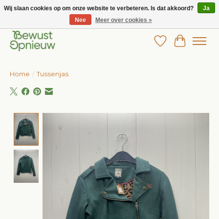
Wij slaan cookies op om onze website te verbeteren. Is dat akkoord?
Ja
Nee
Meer over cookies »
Wij bieden het grootste aanbod in betaalbare kinderkleding!
Verlanglijst
Winkelw
Home
/
Tussenjas
Product image slideshow Items