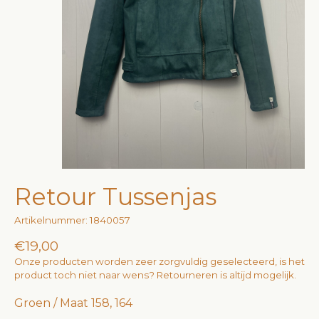
Retour Tussenjas
Artikelnummer: 1840057
€19,00
Onze producten worden zeer zorgvuldig geselecteerd, is het
product toch niet naar wens? Retourneren is altijd mogelijk.
Groen / Maat 158, 164