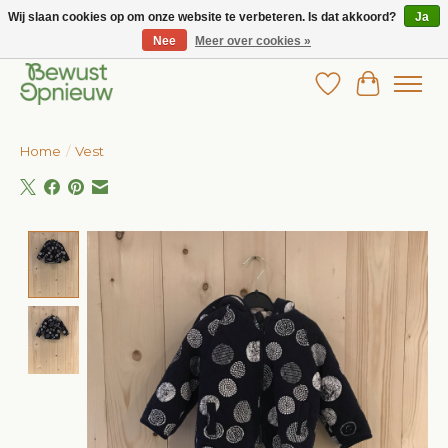
Wij slaan cookies op om onze website te verbeteren. Is dat akkoord?
Ja
Nee
Meer over cookies »
Wij bieden het grootste aanbod in betaalbare kinderkleding!
Verlanglijst
Winkelw
Home
/
Vest
Product image slideshow Items