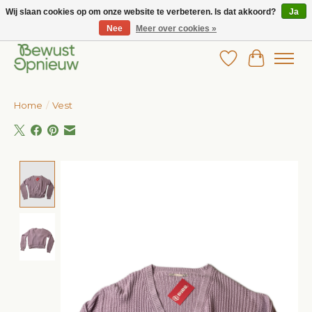
Wij slaan cookies op om onze website te verbeteren. Is dat akkoord?
Ja
Nee
Meer over cookies »
Wij bieden het grootste aanbod in betaalbare kinderkleding!
Verlanglijst
Winkelw
Home
/
Vest
Product image slideshow Items