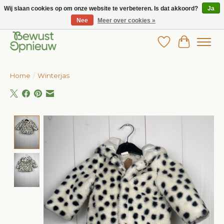
Wij slaan cookies op om onze website te verbeteren. Is dat akkoord?
Ja
Nee
Meer over cookies »
Wij bieden het grootste aanbod in betaalbare kinderkleding!
Verlanglijst
Winkelw
Home
/
Winterjas
Product image slideshow Items