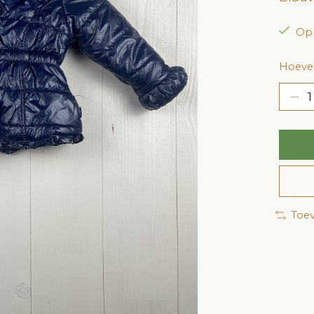
Op
Hoevee
Toev