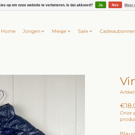
kies op om onze website te verbeteren. Is dat akkoord?
Ja
Nee
Meer 
Home
Jongen
Meisje
Sale
Cadeaubonne
Vi
Artik
€18,
Onze p
produc
Blauw