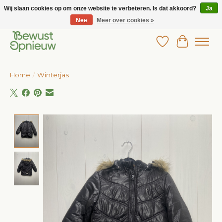
Wij slaan cookies op om onze website te verbeteren. Is dat akkoord?
Ja
Nee
Meer over cookies »
Wij bieden het grootste aanbod in betaalbare kinderkleding!
Verlanglijst
Winkelw
Home
/
Winterjas
Product image slideshow Items