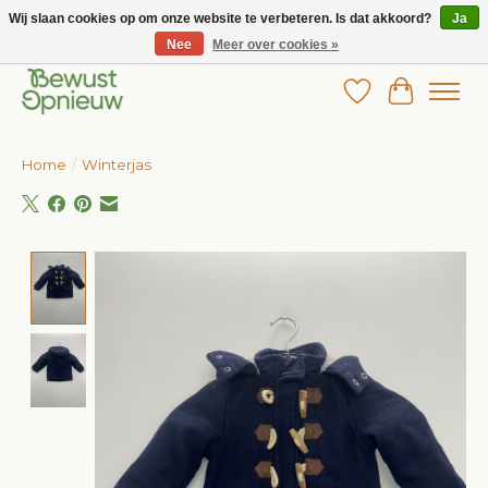
Wij slaan cookies op om onze website te verbeteren. Is dat akkoord?
Ja
Nee
Meer over cookies »
Wij bieden het grootste aanbod in betaalbare kinderkleding!
Verlanglijst
Winkelw
Home
/
Winterjas
Product image slideshow Items