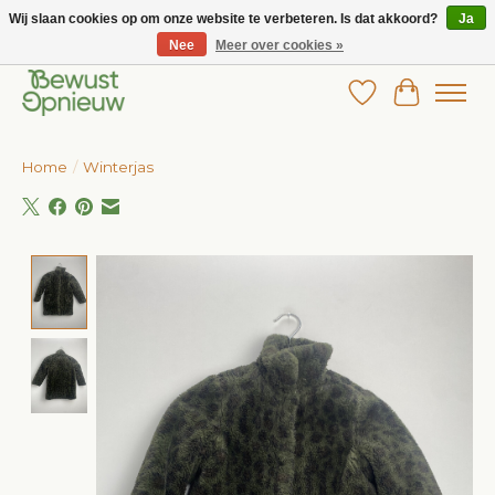
Wij slaan cookies op om onze website te verbeteren. Is dat akkoord?
Ja
Nee
Meer over cookies »
Wij bieden het grootste aanbod in betaalbare kinderkleding!
Verlanglijst
Winkelw
Home
/
Winterjas
Product image slideshow Items