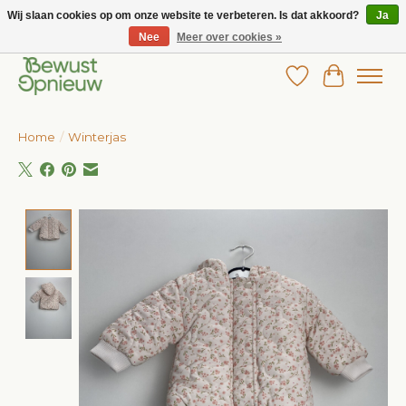
Wij slaan cookies op om onze website te verbeteren. Is dat akkoord?
Ja
Nee
Meer over cookies »
Wij bieden het grootste aanbod in betaalbare kinderkleding!
Verlanglijst
Winkelw
Home
/
Winterjas
Product image slideshow Items