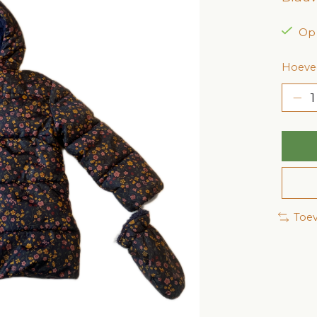
Op
Hoevee
Toev