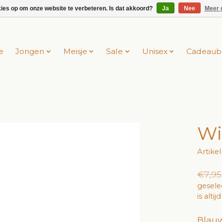
kies op om onze website te verbeteren. Is dat akkoord?
Ja
Nee
Meer 
e
Jongen
Meisje
Sale
Unisex
Cadeaub
Wi
Artike
€7,95
gesele
is alti
Blauw