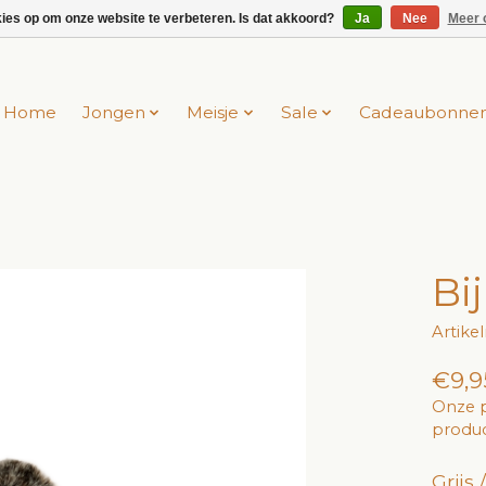
kies op om onze website te verbeteren. Is dat akkoord?
Ja
Nee
Meer 
Home
Jongen
Meisje
Sale
Cadeaubonne
Bi
Artik
€9,9
Onze p
produc
Grijs