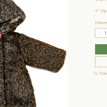
Op
Hoevee
Toev