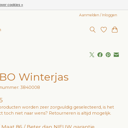
over cookies »
Aanmelden / Inloggen
n
jBO Winterjas
elnummer: 3840008
5
roducten worden zeer zorgvuldig geselecteerd, is het
t toch niet naar wens? Retourneren is altijd mogelijk.
 / Maat 86 / Beter dan NIEUW garantie