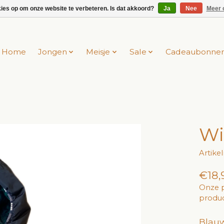
kies op om onze website te verbeteren. Is dat akkoord?
Ja
Nee
Meer 
Home
Jongen
Meisje
Sale
Cadeaubonne
Wi
Artike
€18,
Onze p
produc
Blauw