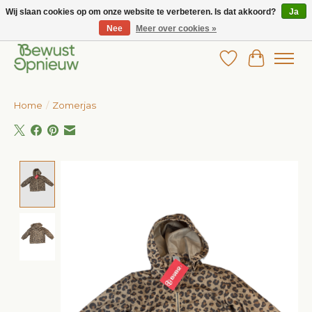
Wij slaan cookies op om onze website te verbeteren. Is dat akkoord?
Ja
Nee
Meer over cookies »
Wij bieden het grootste aanbod in betaalbare kinderkleding!
Verlanglijst
Winkelw
Home
/
Zomerjas
Product image slideshow Items