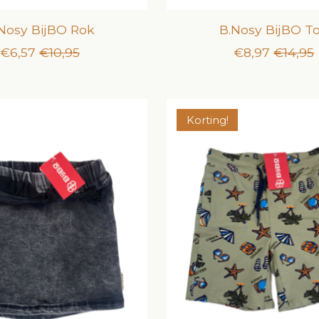
Nosy BijBO Rok
B.Nosy BijBO T
€6,57
€10,95
€8,97
€14,95
Korting!