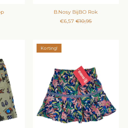
op
B.Nosy BijBO Rok
€6,57
€10,95
Korting!