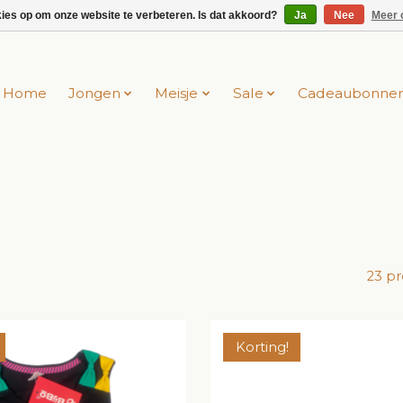
kies op om onze website te verbeteren. Is dat akkoord?
Ja
Nee
Meer 
Home
Jongen
Meisje
Sale
Cadeaubonne
23 p
Korting!