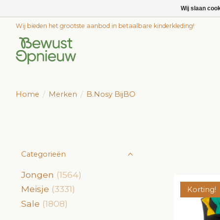
Wij slaan coo
Wij bieden het grootste aanbod in betaalbare kinderkleding!
Home
/
Merken
/
B.Nosy BijBO
Categorieën
Jongen
(1564)
Meisje
(3331)
Korting!
Sale
(1808)