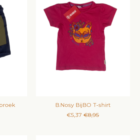
 broek
B.Nosy BijBO T-shirt
€5,37
€8,95