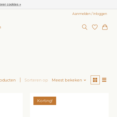
over cookies »
Aanmelden / Inloggen
n
roducten
Sorteren op
Meest bekeken
Korting!