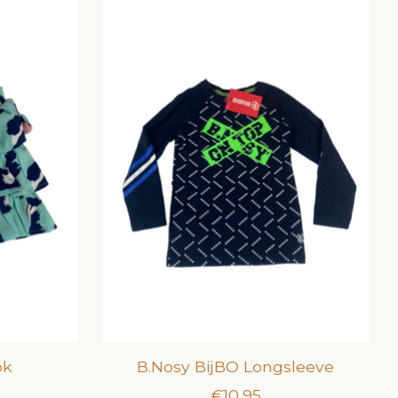
ok
B.Nosy BijBO Longsleeve
€10,95