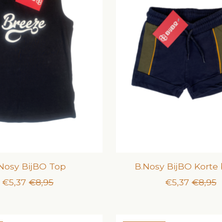
Nosy BijBO Top
B.Nosy BijBO Korte
€5,37
€8,95
€5,37
€8,95