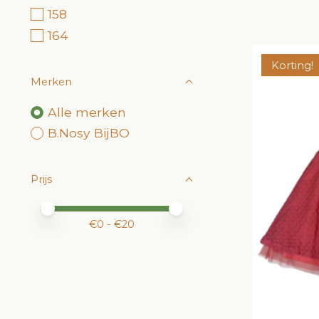
158
164
Korting!
Merken
Alle merken
B.Nosy BijBO
Prijs
Minimale prijswaarde
Price maximum value
€
0
- €
20