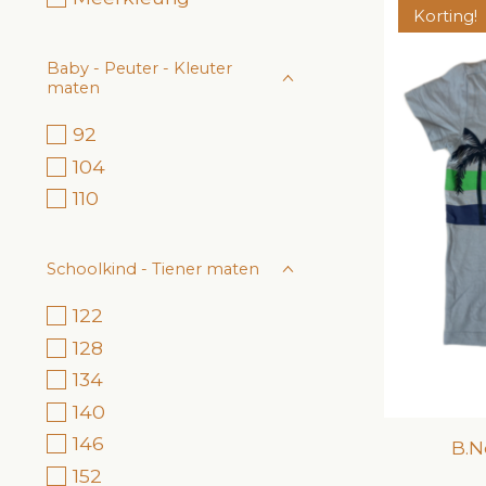
Korting!
Baby - Peuter - Kleuter
maten
92
104
110
Schoolkind - Tiener maten
122
128
134
140
146
B.N
152