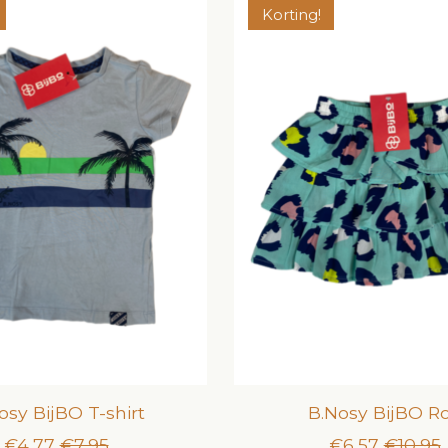
Korting!
osy BijBO T-shirt
B.Nosy BijBO R
€4,77
€7,95
€6,57
€10,95