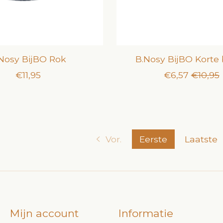
Nosy BijBO Rok
B.Nosy BijBO Korte
€11,95
€6,57
€10,95
Vor.
Eerste
Laatste
Mijn account
Informatie