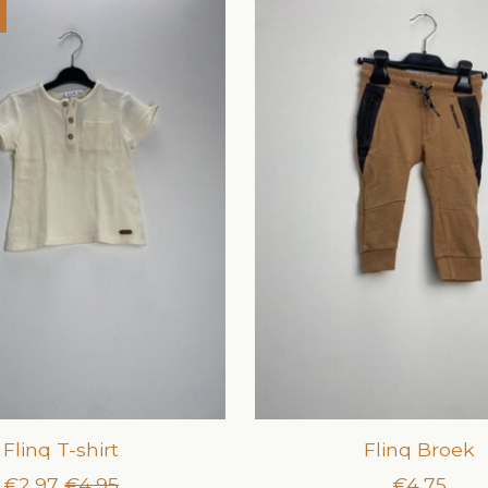
Flinq T-shirt
Flinq Broek
€2,97
€4,95
€4,75