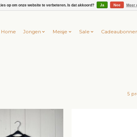
kies op om onze website te verbeteren. Is dat akkoord?
Ja
Nee
Meer 
Home
Jongen
Meisje
Sale
Cadeaubonne
5 p