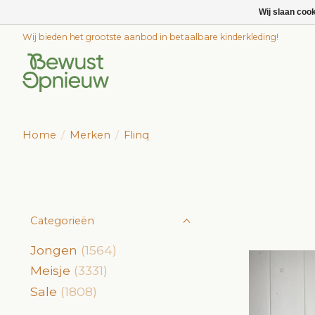
Wij slaan coo
Wij bieden het grootste aanbod in betaalbare kinderkleding!
Home
/
Merken
/
Flinq
Categorieën
Jongen
(1564)
Meisje
(3331)
Sale
(1808)