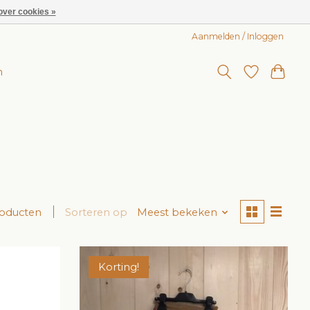
over cookies »
Aanmelden / Inloggen
n
roducten
Sorteren op
Meest bekeken
Korting!