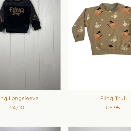
inq Longsleeve
Flinq Trui
€4,00
€6,95