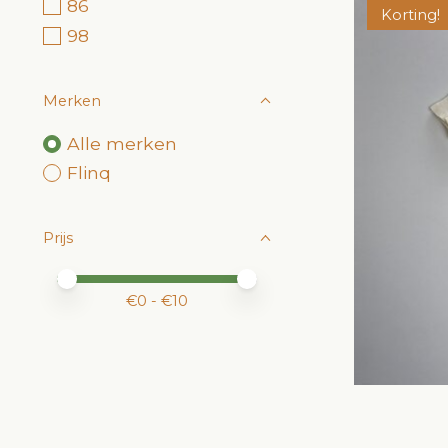
86
Korting!
98
Merken
Alle merken
Flinq
Prijs
Minimale prijswaarde
Price maximum value
€
0
- €
10