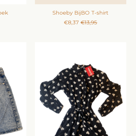
oek
Shoeby BijBO T-shirt
€8,37
€13,95