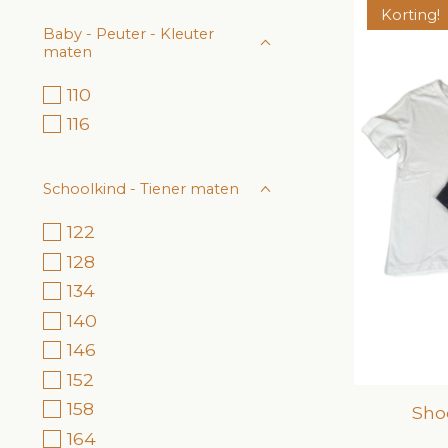
Korting!
Baby - Peuter - Kleuter
maten
110
116
Schoolkind - Tiener maten
122
128
134
140
146
152
158
Sho
164