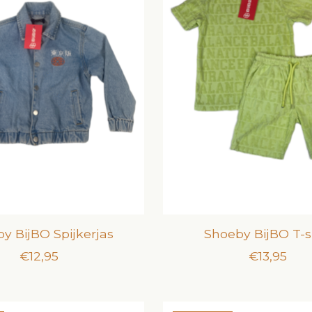
y BijBO Spijkerjas
Shoeby BijBO T-s
€12,95
€13,95