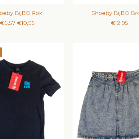
oeby BijBO Rok
Shoeby BijBO Br
€6,57
€10,95
€12,95