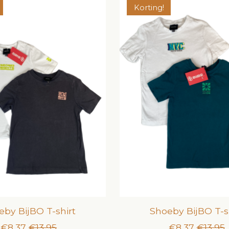
Korting!
eby BijBO T-shirt
Shoeby BijBO T-s
€8,37
€13,95
€8,37
€13,95