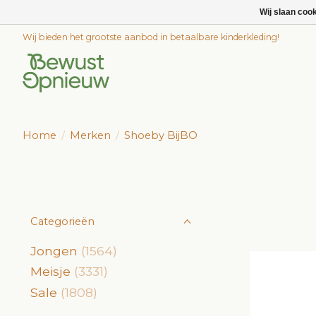
Wij slaan coo
Wij bieden het grootste aanbod in betaalbare kinderkleding!
Home
/
Merken
/
Shoeby BijBO
Categorieën
Jongen
(1564)
Meisje
(3331)
Sale
(1808)