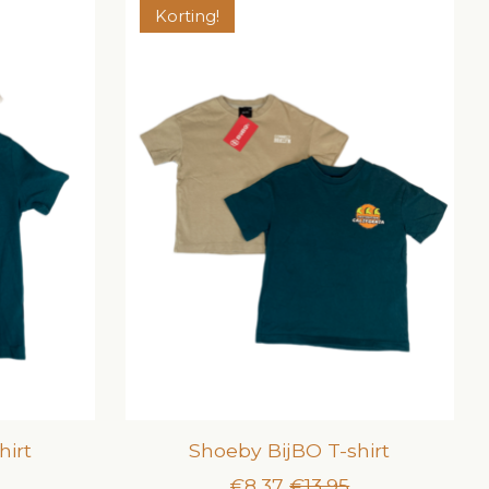
Korting!
hirt
Shoeby BijBO T-shirt
€8,37
€13,95