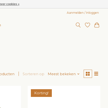
over cookies »
Aanmelden / Inloggen
n
roducten
Sorteren op
Meest bekeken
Korting!