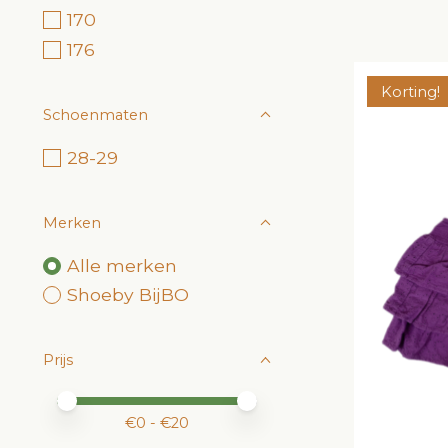
170
176
Korting!
Schoenmaten
28-29
Merken
Alle merken
Shoeby BijBO
Prijs
Minimale prijswaarde
Price maximum value
€
0
- €
20