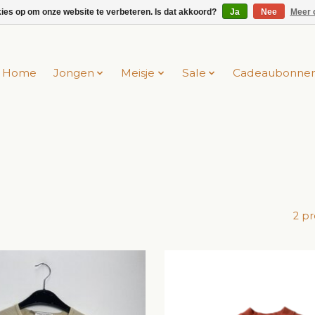
kies op om onze website te verbeteren. Is dat akkoord?
Ja
Nee
Meer 
Home
Jongen
Meisje
Sale
Cadeaubonne
2 p