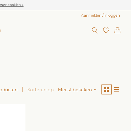
over cookies »
Aanmelden / Inloggen
n
roducten
Sorteren op
Meest bekeken