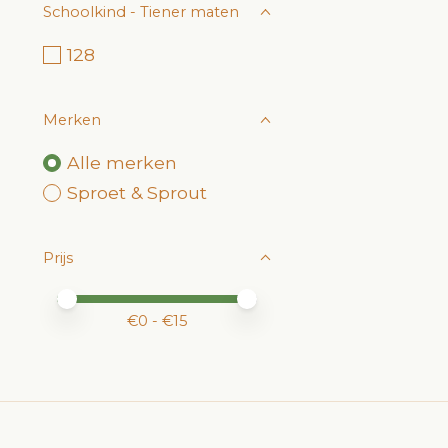
Schoolkind - Tiener maten
128
Merken
Alle merken
Sproet & Sprout
Prijs
Minimale prijswaarde
Price maximum value
€
0
- €
15