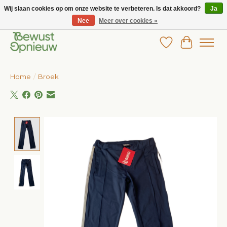
Wij slaan cookies op om onze website te verbeteren. Is dat akkoord?
Ja
Nee
Meer over cookies »
Wij bieden het grootste aanbod in betaalbare kinderkleding!
Verlanglijst
Winkelw
Home
/
Broek
Product image slideshow Items