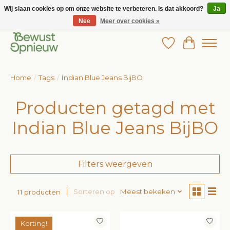
Wij slaan cookies op om onze website te verbeteren. Is dat akkoord?
Ja
Nee
Meer over cookies »
Wij bieden het grootste aanbod in betaalbare kinderkleding!
Verlanglijst
Winkelw
Home
/
Tags
/
Indian Blue Jeans BijBO
Producten getagd met
Indian Blue Jeans BijBO
Filters weergeven
Sorteren op
Meest bekeken
11 producten
Korting!