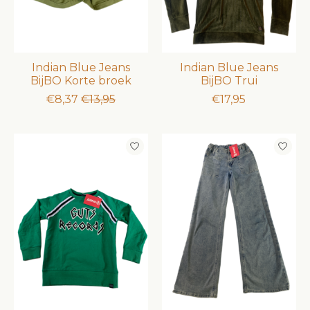
Indian Blue Jeans
Indian Blue Jeans
BijBO Korte broek
BijBO Trui
€8,37
€13,95
€17,95