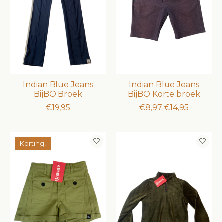
Indian Blue Jeans
Indian Blue Jeans
BijBO Broek
BijBO Korte broek
€19,95
€8,97
€14,95
Korting!