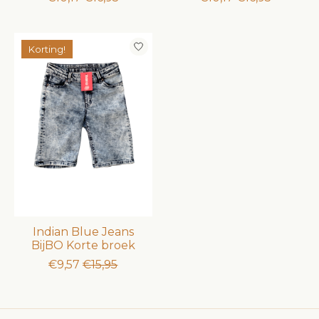
Korting!
Indian Blue Jeans
BijBO Korte broek
€9,57
€15,95