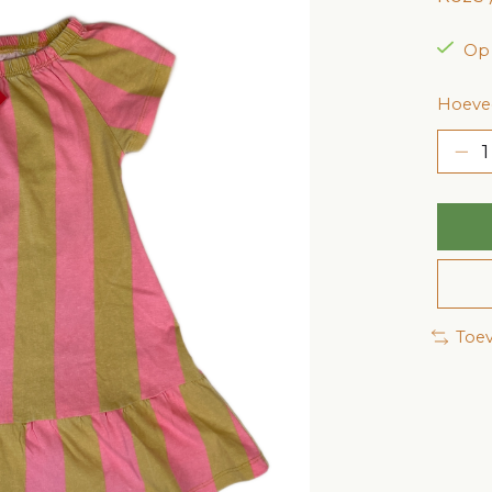
Op
Hoevee
Toev