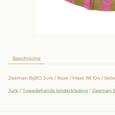
Beschrijving
Zeeman BijBO Jurk / Roze / Maat 98 104 / Bet
Jurk
/
Tweedehands kinderkleding
/
Zeeman B