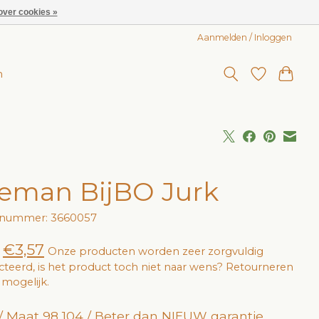
over cookies »
Aanmelden / Inloggen
n
eman BijBO Jurk
elnummer: 3660057
€3,57
Onze producten worden zeer zorgvuldig
cteerd, is het product toch niet naar wens? Retourneren
jd mogelijk.
/ Maat 98 104 / Beter dan NIEUW garantie