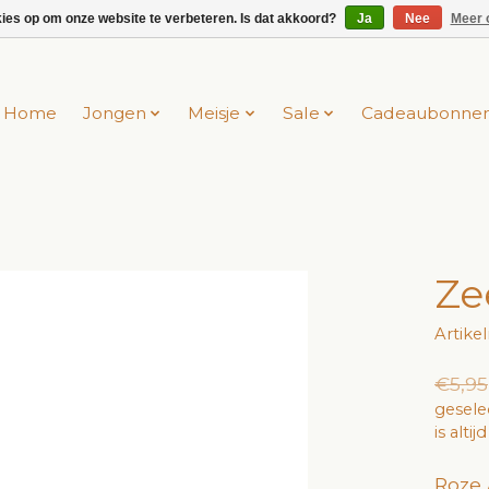
kies op om onze website te verbeteren. Is dat akkoord?
Ja
Nee
Meer 
Home
Jongen
Meisje
Sale
Cadeaubonne
Ze
Artik
€5,95
gesele
is alti
Roze 