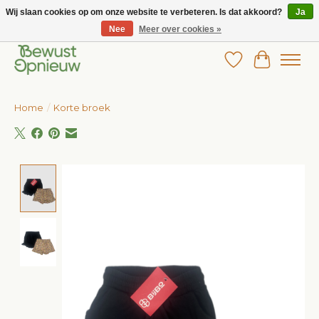
Wij slaan cookies op om onze website te verbeteren. Is dat akkoord?
Ja
Nee
Meer over cookies »
Wij bieden het grootste aanbod in betaalbare kinderkleding!
Verlanglijst
Winkelw
Home
/
Korte broek
Product image slideshow Items