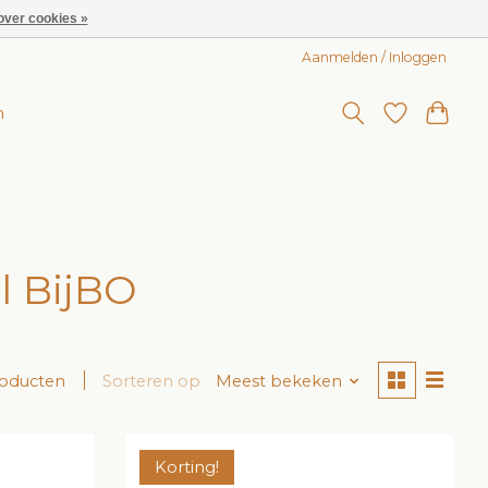
over cookies »
Aanmelden / Inloggen
n
l BijBO
roducten
Sorteren op
Meest bekeken
Korting!