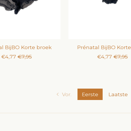
al BijBO Korte broek
Prénatal BijBO Kort
€4,77
€7,95
€4,77
€7,95
Vor.
Eerste
Laatste