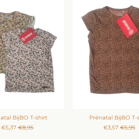
atal BijBO T-shirt
Prénatal BijBO T-s
€5,37
€8,95
€3,57
€5,95