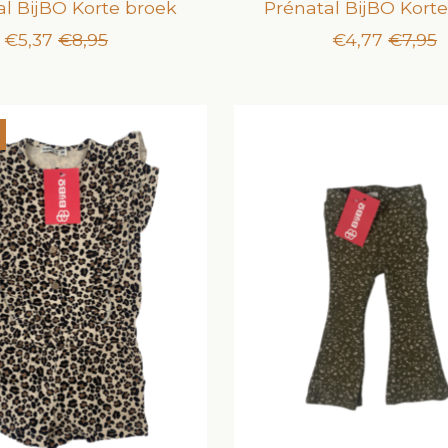
al BijBO Korte broek
Prénatal BijBO Kort
€5,37
€8,95
€4,77
€7,95