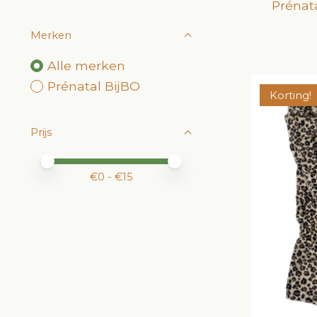
Prénat
Merken
Alle merken
Prénatal BijBO
Korting!
Prijs
Minimale prijswaarde
Price maximum value
€
0
- €
15