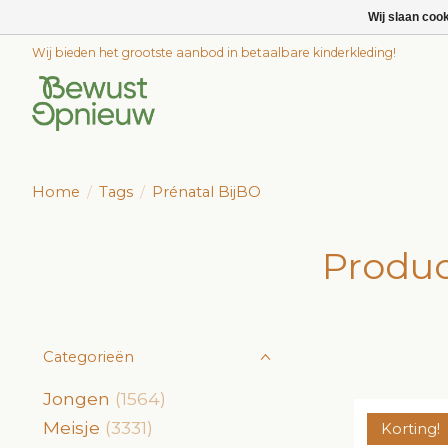
Wij slaan coo
Wij bieden het grootste aanbod in betaalbare kinderkleding!
Home
/
Tags
/
Prénatal BijBO
Produc
Categorieën
Jongen
(1564)
Meisje
(3331)
Korting!