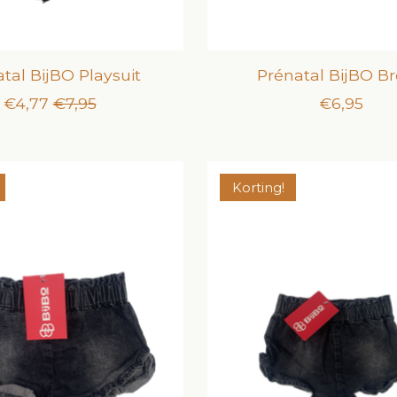
tal BijBO Playsuit
Prénatal BijBO B
€4,77
€7,95
€6,95
Korting!