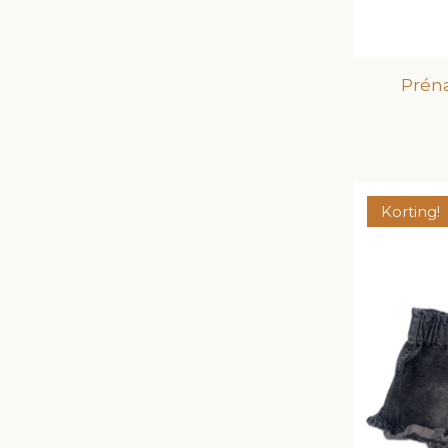
Préna
Korting!