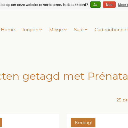
kies op om onze website te verbeteren. Is dat akkoord?
Ja
Nee
Meer 
Home
Jongen
Meisje
Sale
Cadeaubonne
ten getagd met Prénata
25 p
Korting!