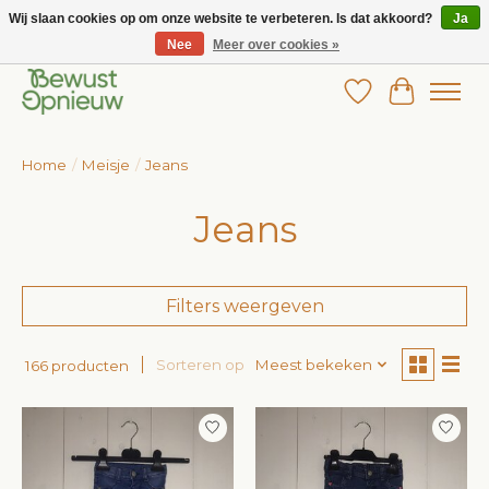
Wij slaan cookies op om onze website te verbeteren. Is dat akkoord?
Ja
Nee
Meer over cookies »
Wij bieden het grootste aanbod in betaalbare kinderkleding!
Verlanglijst
Winkelw
Home
/
Meisje
/
Jeans
Jeans
Filters weergeven
Sorteren op
Meest bekeken
166 producten