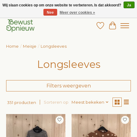
Wij slaan cookies op om onze website te verbeteren. Is dat akkoord?
Ja
Nee
Meer over cookies »
Wij bieden het grootste aanbod in betaalbare kinderkleding!
Verlanglijst
Winkelw
Home
/
Meisje
/
Longsleeves
Longsleeves
Filters weergeven
Sorteren op
Meest bekeken
351 producten