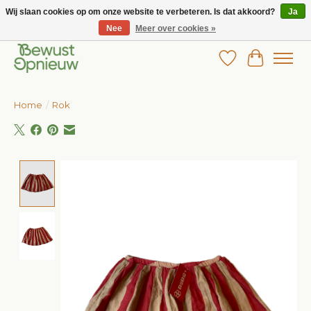
Wij slaan cookies op om onze website te verbeteren. Is dat akkoord?
Ja
Nee
Meer over cookies »
Wij bieden het grootste aanbod in betaalbare kinderkleding!
Verlanglijst
Winkelw
Home
/
Rok
Product image slideshow Items