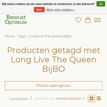
Wij slaan cookies op om onze website te verbeteren. Is dat akkoord?
Ja
Nee
Meer over cookies »
Wij bieden het grootste aanbod in betaalbare kinderkleding!
Verlanglijst
Winkelw
Home
/
Tags
/
Long Live The Queen BijBO
Producten getagd met
Long Live The Queen
BijBO
Filters weergeven
Sorteren op
Meest bekeken
1 producten