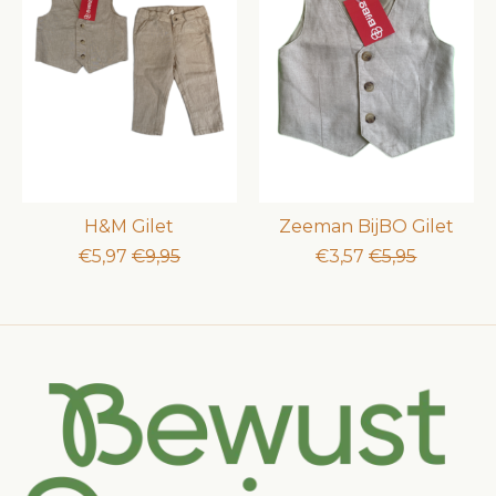
H&M Gilet
Zeeman BijBO Gilet
€5,97
€9,95
€3,57
€5,95