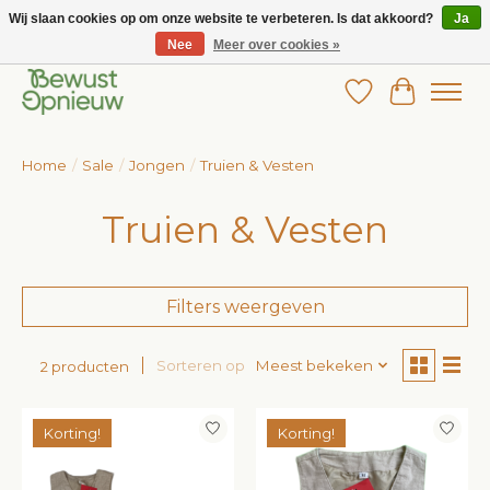
Wij slaan cookies op om onze website te verbeteren. Is dat akkoord?
Ja
Nee
Meer over cookies »
Wij bieden het grootste aanbod in betaalbare kinderkleding!
Verlanglijst
Winkelw
Home
/
Sale
/
Jongen
/
Truien & Vesten
Truien & Vesten
Filters weergeven
Sorteren op
Meest bekeken
2 producten
Korting!
Korting!