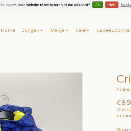
kies op om onze website te verbeteren. Is dat akkoord?
Ja
Nee
Meer 
Home
Jongen
Meisje
Sale
Cadeaubonne
Cri
Artike
€8,5
Onze p
produc
Blauw