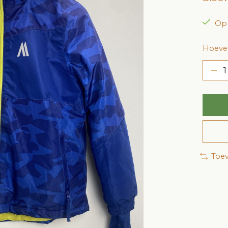
Op
Hoevee
Toev