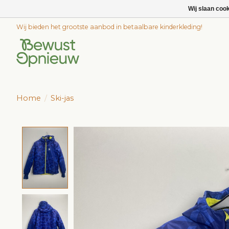
Wij slaan coo
Wij bieden het grootste aanbod in betaalbare kinderkleding!
Home
/
Ski-jas
Product image slideshow Items