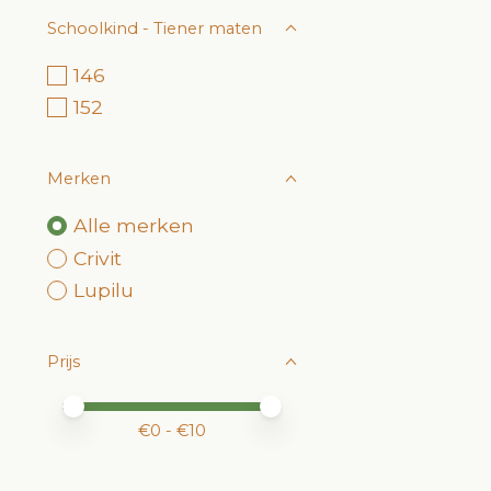
Schoolkind - Tiener maten
146
152
Merken
Alle merken
Crivit
Lupilu
Prijs
Minimale prijswaarde
Price maximum value
€
0
- €
10