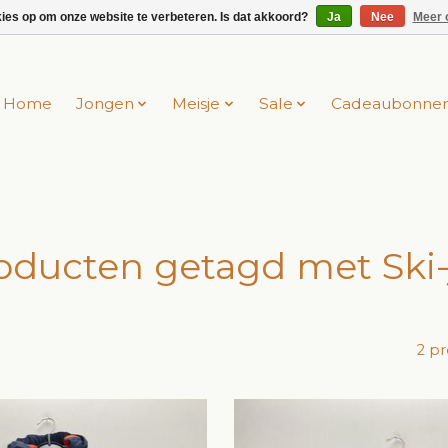
kies op om onze website te verbeteren. Is dat akkoord?
Ja
Nee
Meer 
Home
Jongen
Meisje
Sale
Cadeaubonne
oducten getagd met Ski-
2 p