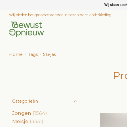
Wij slaan coo
Wij bieden het grootste aanbod in betaalbare kinderkleding!
Home
/
Tags
/
Ski-jas
Pr
Categorieën
Jongen
(1564)
Meisje
(3331)