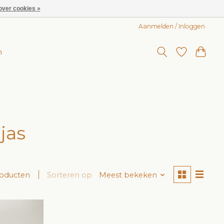
over cookies »
Aanmelden / Inloggen
n
jas
roducten
Sorteren op
Meest bekeken