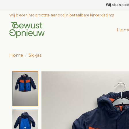
Wij slaan coo
Wij bieden het grootste aanbod in betaalbare kinderkleding!
Hom
Home
/
Ski-jas
Product image slideshow Items