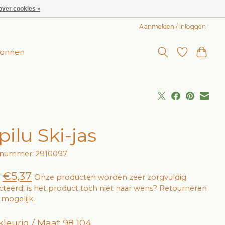
over cookies »
Aanmelden / Inloggen
onnen
pilu Ski-jas
elnummer: 2910097
€5,37
Onze producten worden zeer zorgvuldig
cteerd, is het product toch niet naar wens? Retourneren
jd mogelijk.
leurig / Maat 98 104