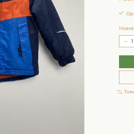
Op
Hoevee
Toev