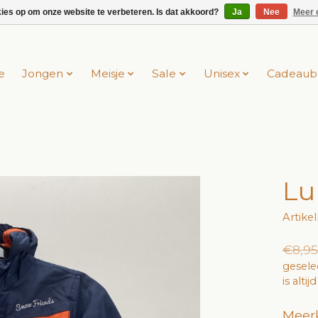
kies op om onze website te verbeteren. Is dat akkoord?
Ja
Nee
Meer 
e
Jongen
Meisje
Sale
Unisex
Cadeaub
Lu
Artik
€8,95
gesele
is alti
Meerk