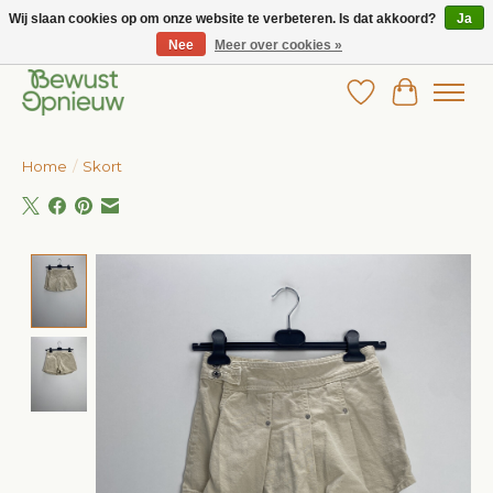
Wij slaan cookies op om onze website te verbeteren. Is dat akkoord?
Ja
Nee
Meer over cookies »
Wij bieden het grootste aanbod in betaalbare kinderkleding!
Verlanglijst
Winkelw
Home
/
Skort
Product image slideshow Items