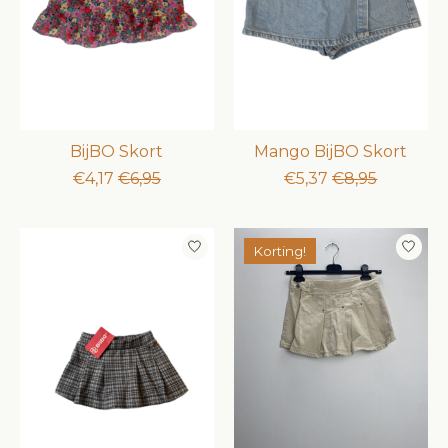
BijBO Skort
Mango BijBO Skort
€4,17
€6,95
€5,37
€8,95
Korting!