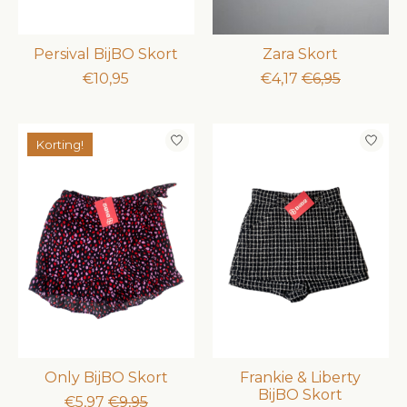
Persival BijBO Skort
Zara Skort
€10,95
€4,17
€6,95
Korting!
Only BijBO Skort
Frankie & Liberty
BijBO Skort
€5,97
€9,95