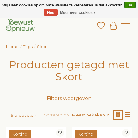
Wij slaan cookies op om onze website te verbeteren. Is dat akkoord?
Ja
Nee
Meer over cookies »
Wij bieden het grootste aanbod in betaalbare kinderkleding!
Verlanglijst
Winkelw
Home
/
Tags
/
Skort
Producten getagd met
Skort
Filters weergeven
Sorteren op
Meest bekeken
9 producten
Korting!
Korting!