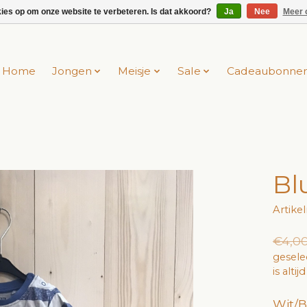
kies op om onze website te verbeteren. Is dat akkoord?
Ja
Nee
Meer 
Home
Jongen
Meisje
Sale
Cadeaubonne
Bl
Artike
€4,0
gesele
is alti
Wit/B