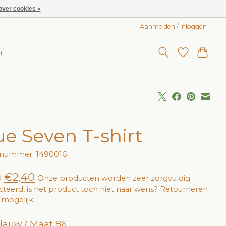
over cookies »
Aanmelden / Inloggen
n
ue Seven T-shirt
lnummer: 1490016
€2,40
0
Onze producten worden zeer zorgvuldig
cteerd, is het product toch niet naar wens? Retourneren
jd mogelijk.
lauw / Maat 86