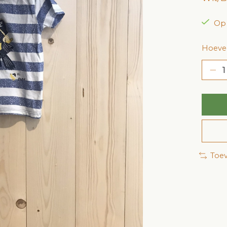
Op
Hoevee
Toev