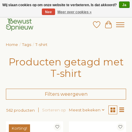
Wij slaan cookies op om onze website te verbeteren. Is dat akkoord?
Ja
Nee
Meer over cookies »
Wij bieden het grootste aanbod in betaalbare kinderkleding!
Verlanglijst
Winkelw
Home
/
Tags
/
T-shirt
Producten getagd met
T-shirt
Filters weergeven
Sorteren op
Meest bekeken
562 producten
Korting!