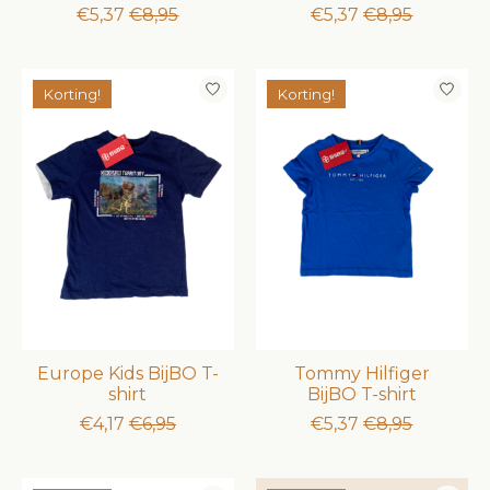
€5,37
€8,95
€5,37
€8,95
Korting!
Korting!
Europe Kids BijBO T-
Tommy Hilfiger
shirt
BijBO T-shirt
€4,17
€6,95
€5,37
€8,95