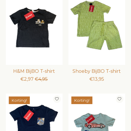
H&M BijBO T-shirt
Shoeby BijBO T-shirt
€2,97
€4,95
€13,95
Korting!
Korting!