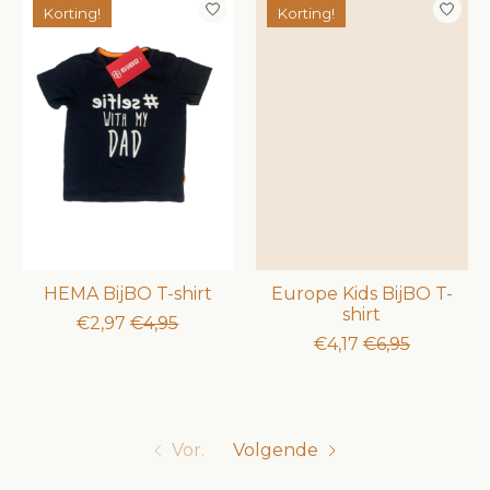
Korting!
Korting!
HEMA BijBO T-shirt
Europe Kids BijBO T-
shirt
€2,97
€4,95
€4,17
€6,95
Vor.
Volgende