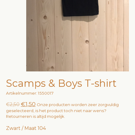
Scamps & Boys T-shirt
Artikelnummer: 1550017
€1,50
€2,50
Onze producten worden zeer zorgvuldig
geselecteerd, is het product toch niet naar wens?
Retourneren is altijd mogelijk.
Zwart / Maat 104