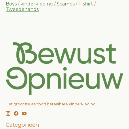
Boys
/
kinderkleding
/
Scamps
/
T-shirt
/
Tweedehands
Het grootste aanbod betaalbare kinderkleding!
Categorieën