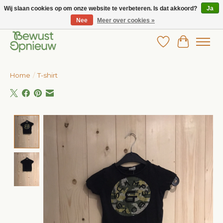
Wij slaan cookies op om onze website te verbeteren. Is dat akkoord?
Ja
Nee
Meer over cookies »
Wij bieden het grootste aanbod in betaalbare kinderkleding!
Verlanglijst
Winkelw
Home
/
T-shirt
Product image slideshow Items