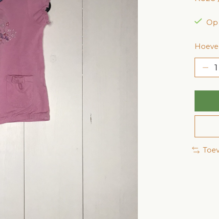
Op
Hoevee
Toev