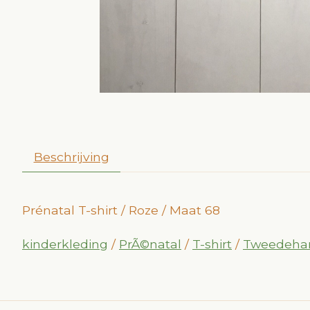
Beschrijving
Prénatal T-shirt / Roze / Maat 68
kinderkleding
/
PrÃ©natal
/
T-shirt
/
Tweedeha