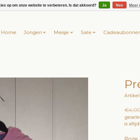
kies op om onze website te verbeteren. Is dat akkoord?
Ja
Nee
Meer 
Home
Jongen
Meisje
Sale
Cadeaubonne
Pr
Artike
€4,0
gesele
is alti
Roze 