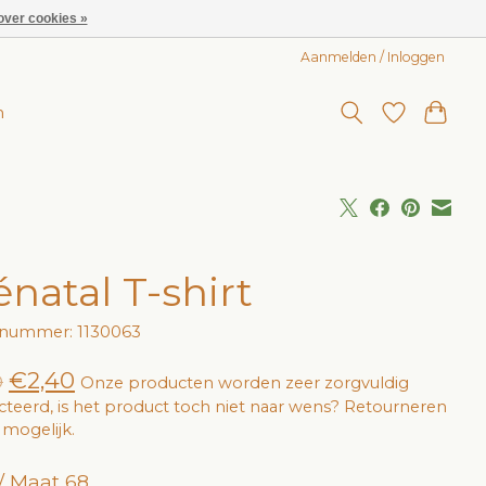
over cookies »
Aanmelden / Inloggen
n
énatal T-shirt
lnummer: 1130063
€2,40
0
Onze producten worden zeer zorgvuldig
cteerd, is het product toch niet naar wens? Retourneren
jd mogelijk.
/ Maat 68