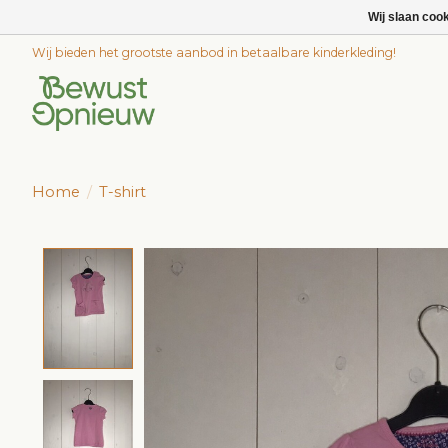
Wij slaan coo
Wij bieden het grootste aanbod in betaalbare kinderkleding!
Home
/
T-shirt
Product image slideshow Items