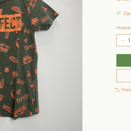
Op
Hoevee
Toev