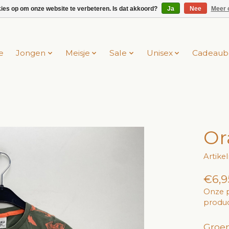
kies op om onze website te verbeteren. Is dat akkoord?
Ja
Nee
Meer 
e
Jongen
Meisje
Sale
Unisex
Cadeaub
Or
Artik
€6,9
Onze p
produc
Groen