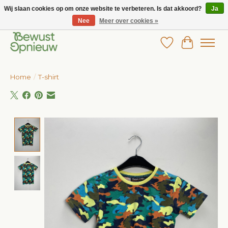
Wij slaan cookies op om onze website te verbeteren. Is dat akkoord?
Ja
Nee
Meer over cookies »
Wij bieden het grootste aanbod in betaalbare kinderkleding!
Verlanglijst
Winkelw
Home
/
T-shirt
Product image slideshow Items